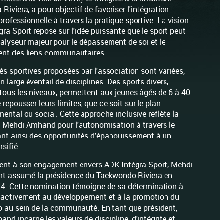
Riviera, a pour objectif de favoriser l'intégration
professionnelle à travers la pratique sportive. La vision
gra Sport repose sur l'idée puissante que le sport peut
talyseur majeur pour le dépassement de soi et le
ent des liens communautaires.
tés sportives proposées par l'association sont variées,
 large éventail de disciplines. Des sports divers,
tous les niveaux, permettent aux jeunes âgés de 6 à 40
 repousser leurs limites, que ce soit sur le plan
mental ou social. Cette approche inclusive reflète la
 Mehdi Amhand pour l'autonomisation à travers le
rant ainsi des opportunités d'épanouissement à un
rsifié.
ent à son engagement envers ADK Intégra Sport, Mehdi
nt assumé la présidence du Taekwondo Riviera en
24. Cette nomination témoigne de sa détermination à
 activement au développement et à la promotion du
au sein de la communauté. En tant que président,
nd incarne les valeurs de discipline, d'intégrité et