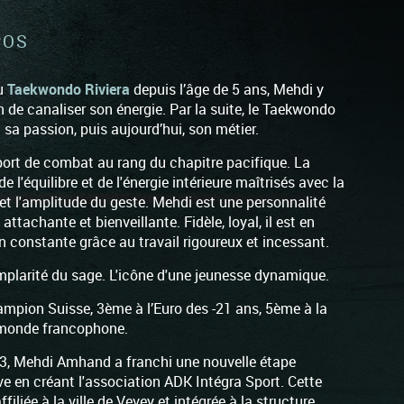
POS
u
Taekwondo Riviera
depuis l’âge de 5 ans, Mehdi y
n de canaliser son énergie. Par la suite, le Taekwondo
 sa passion, puis aujourd’hui, son métier.
sport de combat au rang du chapitre pacifique. La
e l'équilibre et de l'énergie intérieure maîtrisés avec la
et l'amplitude du geste. Mehdi est une personnalité
attachante et bienveillante. Fidèle, loyal, il est en
n constante grâce au travail rigoureux et incessant.
xemplarité du sage. L'icône d'une jeunesse dynamique.
ampion Suisse, 3ème à l’Euro des -21 ans, 5ème à la
monde francophone.
3, Mehdi Amhand a franchi une nouvelle étape
ive en créant l'association ADK Intégra Sport. Cette
 affiliée à la ville de Vevey et intégrée à la structure