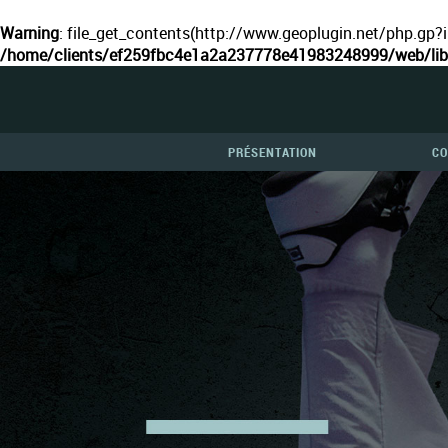
Warning
: file_get_contents(http://www.geoplugin.net/php.gp?i
/home/clients/ef259fbc4e1a2a237778e41983248999/web/lib/
PRÉSENTATION
CO