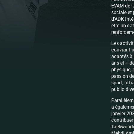
EVAM de la 
sociale et 
d'ADK Inté
être un ca
renforcem
Les activi
couvrant un
adaptés à 
ans et + de
physique, 
passion de
sport, off
public dive
Parallèlem
a égaleme
janvier 20
contribuer
Taekwondo 
Mehdi Amha