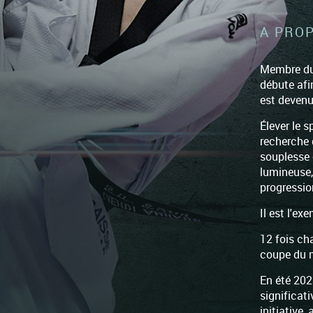
A PRO
Membre d
débute afi
est devenu
Élever le 
recherche d
souplesse 
lumineuse, 
progressio
Il est l'e
12 fois ch
coupe du 
En été 202
significat
initiative,